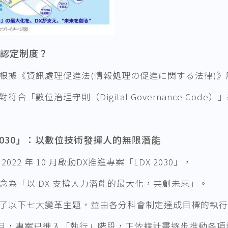
X 認定制度？
根據《資訊處理促進法(情報処理の促進に関する法律)
符合「數位治理守則（Digital Governance Co
 2030」：以數位技術發揮人的無限潛能
2022 年 10 月啟動DX推進專案「LDX 2030」，
念為「以 DX 支撐人力潛能的最大化，共創未來」。
了以下七大變革主題，並由各分科會制定達成目標的執行
年4月，專案已進入「執行」階段，正依據計畫逐步推動各