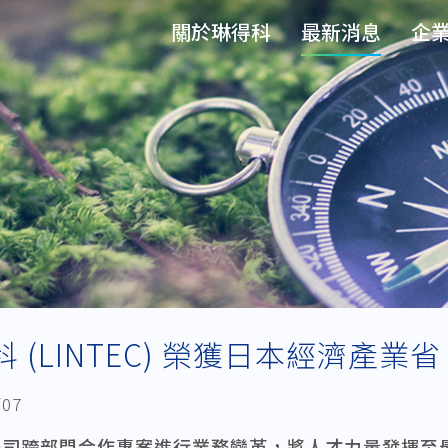
關於琳得科
最新消息
企
 (LINTEC) 榮獲日本經濟產業省
/07
公司
跨部門合作
專案進行業務變革，將人才力量發揮至