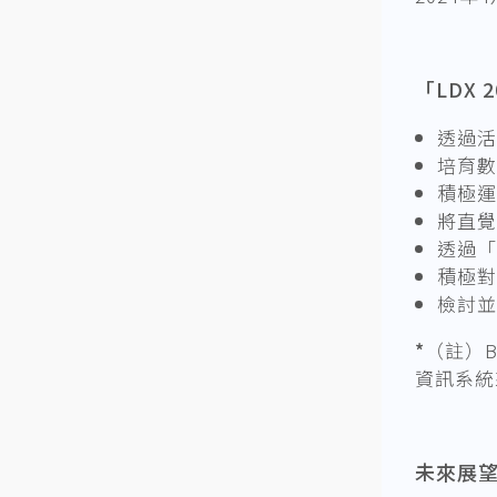
「LDX
透過活
培育數
積極運
將直覺
透過「
積極對
檢討並
*
（註）B
資訊系統
未來展