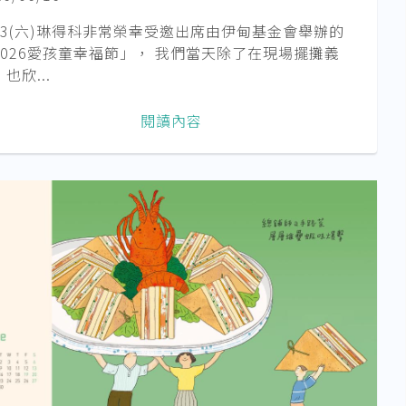
/13(六)琳得科非常榮幸受邀出席由伊甸基金會舉辦的
2026愛孩童幸福節」， 我們當天除了在現場擺攤義
也欣...
閱讀內容