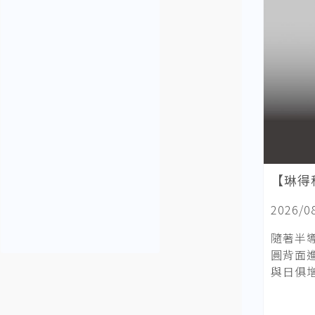
【琳得
2026/0
隨著半
圓背面進
與日俱增。