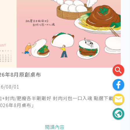
search
026年8月原創桌布
26/08/01
包+封肉/肥瘦各半剛剛好 封肉刈包一口入魂 點選下載
email
2026年8月桌布」
public
閱讀內容