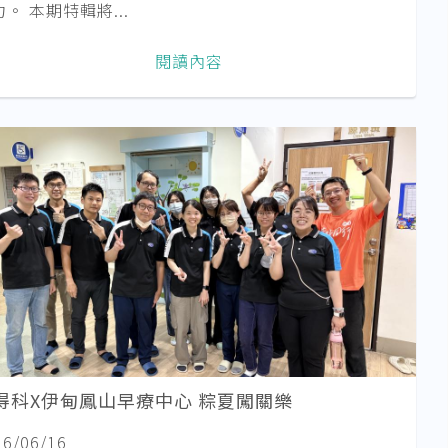
。 本期特輯將...
閱讀內容
得科X伊甸鳳山早療中心 粽夏闖關樂
26/06/16