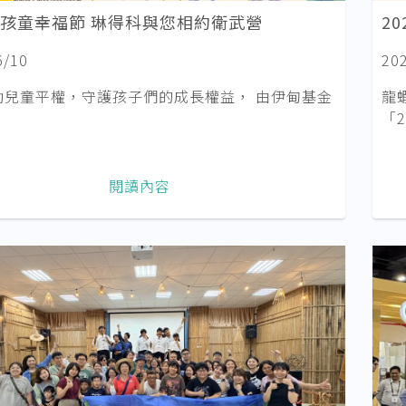
6愛孩童幸福節 琳得科與您相約衛武營
2
6/10
20
動兒童平權，守護孩子們的成長權益， 由伊甸基金
龍
「
閱讀內容