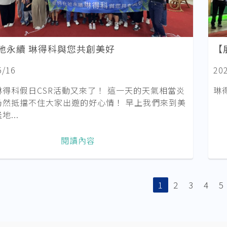
地永續 琳得科與您共創美好
【展
5/16
20
琳得科假日CSR活動又來了！ 這一天的天氣相當炎
琳
仍然抵擋不住大家出遊的好心情！ 早上我們來到美
...
閱讀內容
1
2
3
4
5