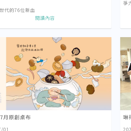
爭力
新世代的76位新血
閱讀內容
年7月原創桌布
琳
7/01
20