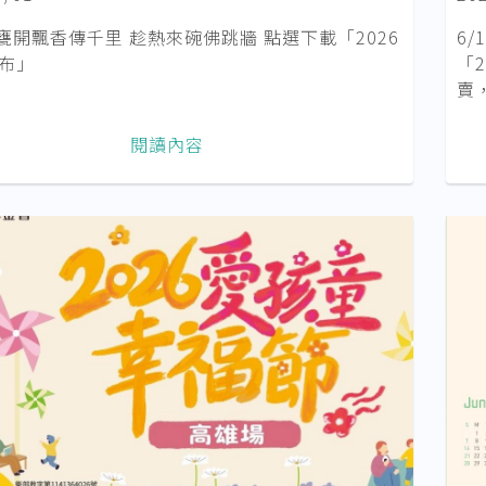
甕開飄香傳千里 趁熱來碗佛跳牆 點選下載「2026
6
桌布」
「
賣，
閱讀內容