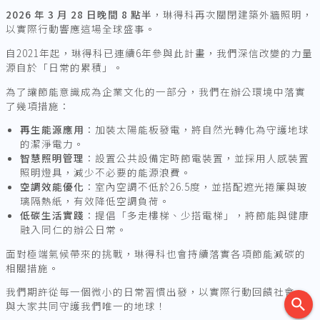
2026
年 3 月 28 日晚間 8 點半
，琳得科再次關閉建築外牆照明，
以實際行動響應這場全球盛事。
自2021年起，琳得科已連續6年參與此計畫，我們深信改變的力量
源自於「日常的累積」。
為了讓節能意識成為企業文化的一部分，我們在辦公環境中落實
了幾項措施：
再生能源應用
：加裝太陽能板發電，將自然光轉化為守護地球
的潔淨電力。
智慧照明管理
：設置公共設備定時節電裝置，並採用人感裝置
照明燈具，減少不必要的能源浪費。
空調效能優化
：室內空調不低於26.5度，並搭配遮光捲簾與玻
璃隔熱紙，有效降低空調負荷。
低碳生活實踐
：提倡「多走樓梯、少搭電梯」，將節能與健康
融入同仁的辦公日常。
面對極端氣候帶來的挑戰，琳得科也會持續落實各項節能減碳的
相關措施。
我們期許從每一個微小的日常習慣出發，以實際行動回饋社會，
search
與大家共同守護我們唯一的地球！