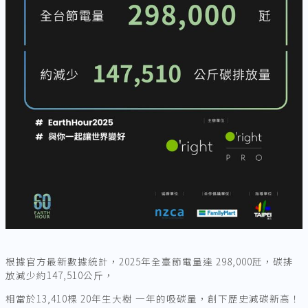
根據官方最新數據統計，2025年全臺節電量達 298,000瓩，碳排
放減少約147,510公斤，
相當於13,410棵 20年生大樹 一年的吸碳量，創下歷史減碳新高！