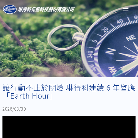
menu
讓行動不止於關燈 琳得科連續 6 年響應
「Earth Hour」
2026/03/30