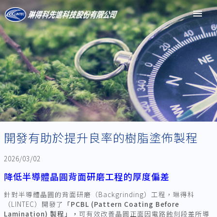
menu
開發有助於提升良率的樹脂塗佈製程
2026/03/02
降低半導體晶圓背面研磨工程的厚度偏差
針對半導體晶圓的背面研磨（Backgrinding）工程，琳得科
（LINTEC）開發了
「PCBL (Pattern Coating Before
Lamination) 製程」，
可有效改善晶圓正面因電路蝕刻段差所導