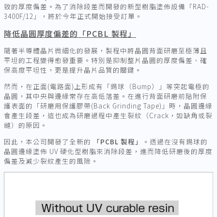
致的厚度偏差。為了消除段差而開發的新型樹脂塗佈設備「RAD-
3400F/12」，將於今年正式開始接受訂單。
降低晶圓厚度偏差的「PCBL 製程」
隨著半導體晶片微細化的發展，製程中將晶圓背面研磨至極薄且
平坦的工程變得愈發重要。特別是抑制整片晶圓的厚度偏差、確
保高度平坦性，更是提升晶片品質的關鍵。
然而，在正面(電路面)上形成有「錫球（Bump）」等突起電極的
晶圓，其中央與邊緣常存在高低落差。在進行背面研磨前貼附保
護表面的「研磨用保護膠帶(Back Grinding Tape)」時，晶圓邊緣
會產生段差，這也成為研磨過程中產生裂紋（Crack，如缺角或裂
縫）的原因。
因此，本公司開發了全新的
「PCBL 製程」
。透過在沒有錫球的
晶圓邊緣塗佈 UV 硬化型樹脂來消除段差，進而降低研磨後的厚度
偏差及減少裂紋產生的風險。