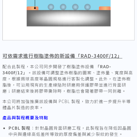
可依需求進行樹脂塗佈的新設備「RAD-3400F/12」
配合此製程，本公司同步開發了樹脂塗佈設備
「RAD-
3400F/12」
。該設備可調整塗佈樹脂的圖案、塗佈量、寬度與高
度，根據錫球高度等晶圓規格進行客製化調整。此外，在塗佈樹
脂後，可沿用現有的生產線貼附研磨用保護膠帶並進行背面研
磨；研磨結束後將膠帶撕除時，樹脂也會隨著膠帶一同剝離。
本公司將加強推廣該設備與 PCBL 製程，致力於進一步提升半導
體晶片製造的良率。
產品與製程概要及特點
PCBL
製程
：針對晶圓背面研磨工程，此製程旨在降低因晶圓
中央與邊緣高低差所導致的厚度偏差與減少裂紋的發生。