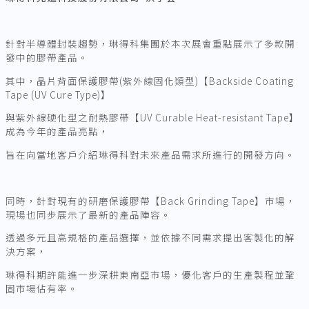
針對半導體封裝趨勢，琳得科集團於本次展會重點展示了多款開
發中的膠帶產品。
其中，晶片背面保護膠帶(紫外線固化類型)【Backside Coating
Tape (UV Cure Type)】
與紫外線硬化型之耐熱膠帶【UV Curable Heat-resistant Tape】
成為今年的產品亮點，
旨在向當地客戶介紹琳得科對未來產品需求所進行的開發方向。
同時，針對現有的研磨保護膠帶【Back Grinding Tape】市場，
現場也同步展示了最新的產品陣容。
透過多元且高規格的產品選擇，並依據不同需求提出客製化的解
決方案，
琳得科期許能進一步深耕東南亞市場，優化客戶的生產製程並鞏
固市場佔有率。