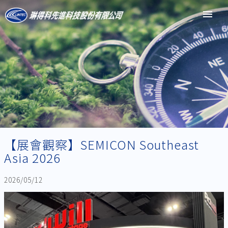
menu
【展會觀察】SEMICON Southeast
Asia 2026
2026/05/12